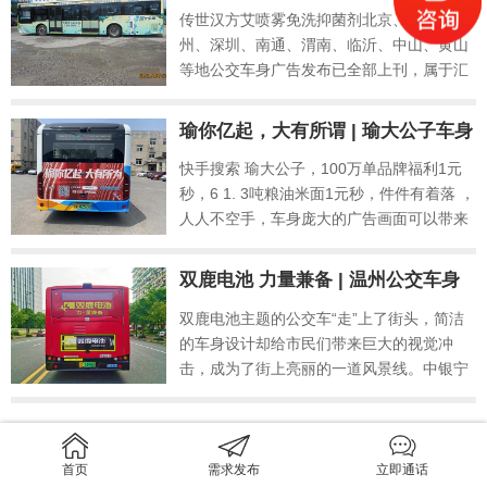
传世汉方艾喷雾免洗抑菌剂北京、上海、广
州、深圳、南通、渭南、临沂、中山、黄山
等地公交车身广告发布已全部上刊，属于汇
云聚美注重产品，汇云聚美始终以“弘扬中医
药文化，传承中医药事业、分享健康、共享
瑜你亿起，大有所谓 | 瑜大公子车身
财富、共赢人生”为企业使命，积极响应国
广告
快手搜索 瑜大公子，100万单品牌福利1元
家“大众创业、万众创新”的号召，致力于实
秒，6 1. 3吨粮油米面1元秒，件件有着落 ，
现“成为具影响力的事业舞台，成就每一个不
人人不空手，车身庞大的广告画面可以带来
甘平凡的人生”的企业愿景，为每一个有梦想
强大的视觉冲击效果，是传播方式里主动、
的平凡人打造一个低成本、低风险的健康分
积极的媒体。
享型创业平台。汇云聚美坚信品牌是企业的
双鹿电池 力量兼备 | 温州公交车身
核心力量，公司以行业、市场为标杆，通过
广告
双鹿电池主题的公交车“走”上了街头，简洁
公交广告、电视广告、户外广告、地铁广告
的车身设计却给市民们带来巨大的视觉冲
的立体投放，构建了优质的品牌形象。
击，成为了街上亮丽的一道风景线。中银宁
波电池有限公司始终本着“打造国际化品牌，
做国际化企业”的发展战略，先后导入先进的
精良设备，在双鹿原来经久耐用的高品质的
查看更多
基础上融入新颖的设计理念和精湛的制作工
首页
需求发布
立即通话