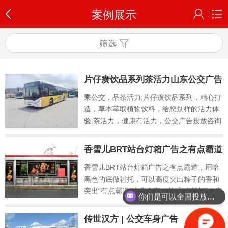
案例展示
筛选
片仔癀饮品系列茶活力山东公交广告
乘公交，品茶活力;片仔癀饮品系列，精心打
造，草本萃取植物饮料，给您别样的活力体
验;茶活力，健康有活力，公交广告投放咨询
投公交。
香雪儿BRT站台灯箱广告之有点霸道
香雪儿BRT站台灯箱广告之有点霸道，用暗
黑色的底做衬托，可以高度突出粽子的香和
突出“有点霸道”这几个字，并采用“辣椒”元素
你们是可以全国投放吗？
代替文字笔画，与整个文字融为一体，突出
表现川粽“霸道辣”的特点，引出“川粽”两个大
传世汉方 | 公交车身广告
字。