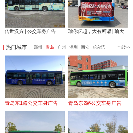
传世汉方 | 公交车身广告
瑜你亿起，大有所谓 | 瑜大
公子车身广告
热门城市
郑州
青岛
广州
深圳
西安
哈尔滨
全部>>
洛阳
沈阳
青岛东1路公交车身广告
青岛东2路公交车身广告